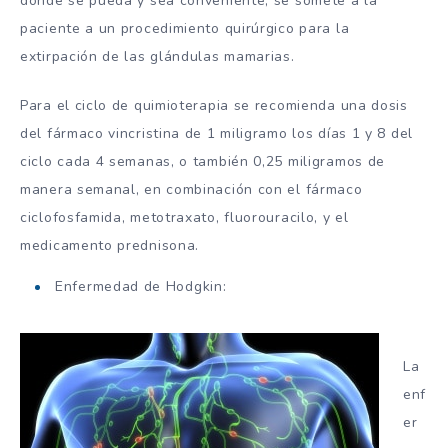
donde se pueda y sea conveniente, se somete a la
paciente a un procedimiento quirúrgico para la
extirpación de las glándulas mamarias.
Para el ciclo de quimioterapia se recomienda una dosis
del fármaco vincristina de 1 miligramo los días 1 y 8 del
ciclo cada 4 semanas, o también 0,25 miligramos de
manera semanal, en combinación con el fármaco
ciclofosfamida, metotraxato, fluorouracilo, y el
medicamento prednisona.
Enfermedad de Hodgkin:
La
enf
er